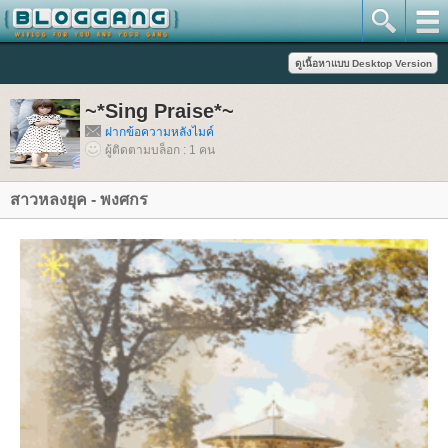
~*Sing Praise*~
ฝากข้อความหลังไมค์
ผู้ติดตามบล็อก : 1 คน
สาวหลงยุค - พงศกร