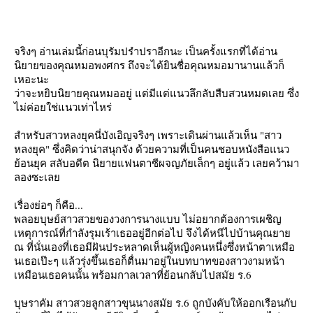
จริงๆ อ่านเล่มนี้ก่อนบุรัมปรำปราอีกนะ เป็นครั้งแรกที่ได้อ่าน
นิยายของคุณหมอพงศกร ถึงจะได้ยินชื่อคุณหมอมานานแล้วก็
เหอะนะ
ว่าจะหยิบนิยายคุณหมออยู่ แต่มีแต่แนวลึกลับสืบสวนหมดเลย ซึ่ง
ไม่ค่อยใช่แนวเท่าไหร่
สำหรับสาวหลงยุคนี่บังเอิญจริงๆ เพราะเดินผ่านแล้วเห็น "สาว
หลงยุค" ซึ่งคิดว่าน่าสนุกจัง ด้วยความที่เป็นคนชอบหนังสือแนว
้อนยุค สลับอดีต นิยายแฟนตาซีผจญภัยเล็กๆ อยู่แล้ว เลยคว้ามา
ลองซะเล
เรื่องย่อๆ ก็คือ...
พลอยบุษย์สาวสวยของวงการนางแบบ ไม่อยากต้องการเผชิญ
เหตุการณ์ที่กำลังรุมเร้าเธออยู่อีกต่อไป จึงได้หนีไปบ้านคุณยา
ณ ที่นั่นเองที่เธอมีฝันประหลาดเห็นผู้หญิงคนหนึ่งซึ่งหน้าตาเหมือ
นเธอเป๊ะๆ แล้วรุ่งขึ้นเธอก็ตื่นมาอยู่ในบทบาทของสาวงามหน้า
เหมือนเธอคนนั้น พร้อมกาลเวลาที่ย้อนกลับไปสมัย ร.6
บุษราคัม สาวสวยลูกสาวขุนนางสมัย ร.6 ถูกบังคับให้ออกเรือนกับ