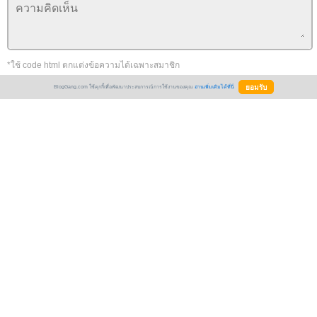
*ใช้ code html ตกแต่งข้อความได้เฉพาะสมาชิก
Emotion
BlogGang.com ใช้คุกกี้เพื่อพัฒนาประสบการณ์การใช้งานของคุณ
อ่านเพิ่มเติมได้ที่นี่
เป็นเรื่องที่อ่านสนุกเรื่องหนึ่งเลยครับ ทำให้สนใจหา "นิทานทองอิน" มาอ่านต่อ
ด้วยครับ
ดย: สามปอยหลวง IP: 122.154.3.131 18 มิถุนายน 2558 12:14:14 น.
สามปอยหลวง - เป็นเรื่องต่อเหรอคะ