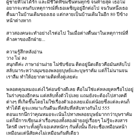
ผู้ชายที่ไม่ได้รัก และมีชีวิตที่ขมขื่นทนทุกข์ จนท้ายสุด เธอไม่
อยากจะทนกับเหตุการณ์ที่เธอเผชิญอยู่อีกต่อไป จนวันหนึ่งเธอ
ตื่นมาในบ้านเดิมของเธอ แต่กลายเป็นบ้านเดิมในอีก 80 ปีข้าง
หน้าต่างหาก
สาวสองคนจะทำอย่างไรต่อไป ในเมื่อต่างตื่นมาในเหตุการณ์ที่
ค้างคาของอีกฝ่าย...
ความรู้สึกหลังอ่าน
วาง ไม่ ลง
สนุกดีค่ะ ภาษาอ่านง่าย ไม่ซับซ้อน ติดอยู่นิดเดียวคือมันสลับไป
สลับมาระหว่างมุมของพลอยบุษย์และบุษราคัม แต่ก็ไม่นานจน
เราลืม ทำให้อยากตามติดทั้งคู่เลยค่ะ
พลอตคุณหมอแต่งไว้ค่อนข้างดีเลย คือไม่ใช่แค่หลงยุคหรือไปอยู่
นร่างของอีกคน แต่สลับทั้งตัวไปเลย แถมยังจะต้องไปสางคดี
ต่างๆ ที่เกิดขึ้นโดยไม่ใช่เรื่องตัวเองเลยแม้แต่น้อยซึ่งแต่ละคนก็
ทำได้ดี ดูจะเหมาะกันดีนะที่สลับที่สลับทางกันไป 555
ตอนแรกนึกว่าคุณหมอจะเน้นไปทางพลอยบุษย์มากกว่าบุษราคัม
ต่ก็มีการเขียนเล่าเรื่องของทั้งสองฝ่ายอยู่เรื่อยๆ ไม่รู้จะสงสาร
ครดี เพราะทั้งคู่ก็เจอเคสหนักๆ กันทั้งนั้น ถึงจะชื่อเหมือนหน้า
เหมือนแต่นิสัยคงไม่เหมือนกันทีเดียว